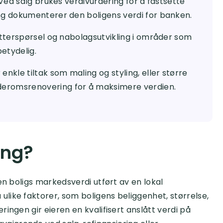
 Ved salg brukes verdivurdering for å fastsette
ng dokumenterer den boligens verdi for banken.
etterspørsel og nabolagsutvikling i områder som
etydelig.
enkle tiltak som maling og styling, eller større
eromsrenovering for å maksimere verdien.
ing?
en boligs markedsverdi utført av en lokal
like faktorer, som boligens beliggenhet, størrelse,
ingen gir eieren en kvalifisert anslått verdi på