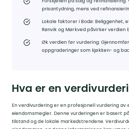
Forskjellen på salg og refinansiering:
prisantydning, mens ved refinansieri
Lokale faktorer i Bodø: Beliggenhet, 
Rønvik og Mørkved påvirker verdien b
Øk verdien før vurdering: Gjennomfør 
oppgraderinger som kjøkken- og bad
Hva er en verdivurder
En verdivurdering er en profesjonell vurdering av 
eiendomsmegler. Denne vurderingen er basert på u
tilstand og de lokale markedstrendene. Verdivurder