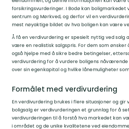
eiendommen, og denne informasjonen kan være avg
forsikringsvurderinger. I Bodø kan boligmarkedet
sentrum og Mørkved, og derfor vil en verdivurder
mest nøyaktige bildet av hva boligen kan være ve
Å få en verdivurdering er spesielt nyttig ved salg
være en realistisk salgspris. For dem som ønsker å
også hjelpe med å sikre bedre betingelser, ette
verdivurdering for å vurdere boligens nåværende v
over sin egenkapital og hvilke lånemuligheter som 
Formålet med verdivurdering
En verdivurdering brukes i flere situasjoner og gir ve
boligsalg er verdivurderingen et grunnlag for å s
verdivurderingen til å forstå hva markedet kan væ
i området og de unike kvalitetene ved eiendommen