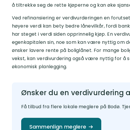
å tiltrekke seg de rette kjøperne og kan øke sjan
Ved refinansiering er verdivurderingen en forutse
høyere verdi kan bety bedre lånevilkår, fordi ba
har steget i verdi siden opprinnelig kjøp. En verdi
egenkapitalen sin, noe som kan være nyttig om de 
ønsker lavere rente på boliglånet. For mange bolig
vekst, kan verdivurdering også være nyttig for å se
økonomisk planlegging.
Ønsker du en verdivurdering av
Få tilbud fra flere lokale meglere på Bodø. Tj
Sammenlign meglere