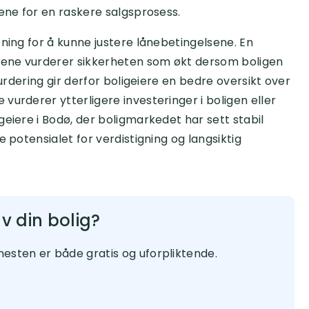
sene for en raskere salgsprosess.
tning for å kunne justere lånebetingelsene. En
nkene vurderer sikkerheten som økt dersom boligen
vurdering gir derfor boligeiere en bedre oversikt over
vurderer ytterligere investeringer i boligen eller
eiere i Bodø, der boligmarkedet har sett stabil
 potensialet for verdistigning og langsiktig
 din bolig?​
enesten er både gratis og uforpliktende.