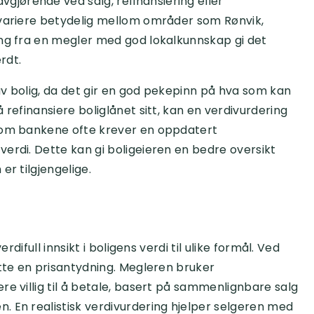
jørende ved salg, refinansiering eller
 variere betydelig mellom områder som Rønvik,
ing fra en megler med god lokalkunnskap gi det
rdt.
 av bolig, da det gir en god pekepinn på hva som kan
 refinansiere boliglånet sitt, kan en verdivurdering
rsom bankene ofte krever en oppdatert
erdi. Dette kan gi boligeieren en bedre oversikt
er tilgjengelige.
rdifull innsikt i boligens verdi til ulike formål. Ved
ette en prisantydning. Megleren bruker
re villig til å betale, basert på sammenlignbare salg
. En realistisk verdivurdering hjelper selgeren med